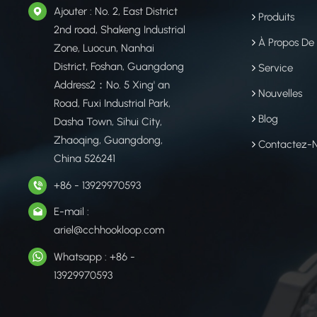
Ajouter : No. 2, East District
Produits
2nd road, Shakeng Industrial
À Propos De
Zone, Luocun, Nanhai
District, Foshan, Guangdong
Service
Address2：No. 5 Xing' an
Nouvelles
Road, Fuxi Industrial Park,
Blog
Dasha Town, Sihui City,
Zhaoqing, Guangdong,
Contactez-
China 526241
+86 - 13929970593
E-mail :
ariel@cchhookloop.com
Whatsapp : +86 -
13929970593