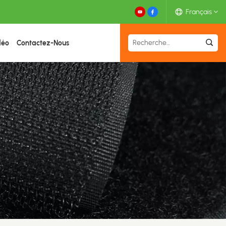
Français
déo
Contactez-Nous
English
Español
Deutsch
Français
日本語
中文