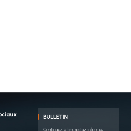
ociaux
BULLETIN
Continuez à lire, restez informé,