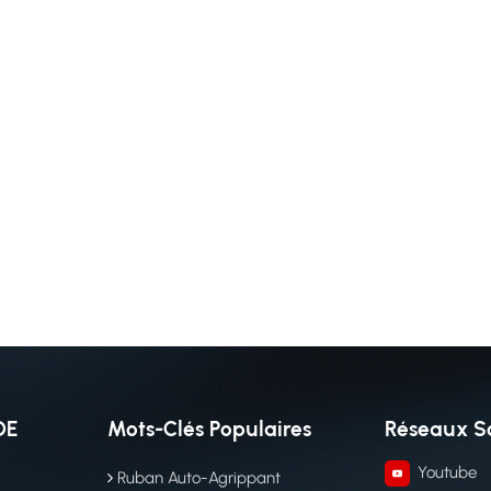
DE
Mots-Clés Populaires
Réseaux S
Youtube
Ruban Auto-Agrippant