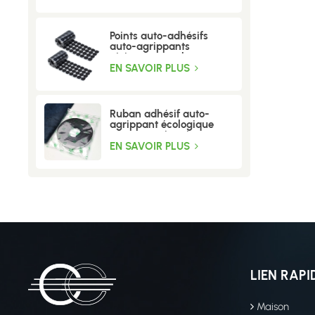
Points auto-adhésifs
auto-agrippants
résistants aux hautes
températures
EN SAVOIR PLUS
Ruban adhésif auto-
agrippant écologique
pour moustiquaire
EN SAVOIR PLUS
LIEN RAPI
Maison