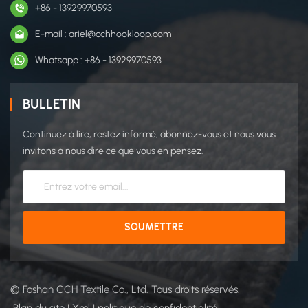
+86 - 13929970593
E-mail : ariel@cchhookloop.com
Whatsapp : +86 - 13929970593
BULLETIN
Continuez à lire, restez informé, abonnez-vous et nous vous
invitons à nous dire ce que vous en pensez.
© Foshan CCH Textile Co., Ltd. Tous droits réservés.
Plan du site
|
Xml
|
politique de confidentialité