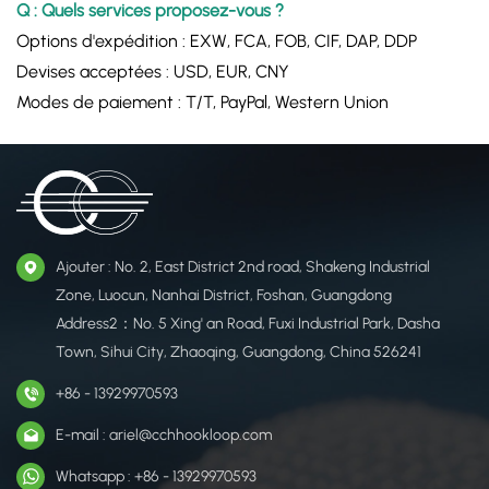
Q : Quels services proposez-vous ?
Options d'expédition : EXW, FCA, FOB, CIF, DAP, DDP
Devises acceptées : USD, EUR, CNY
Modes de paiement : T/T, PayPal, Western Union
Ajouter : No. 2, East District 2nd road, Shakeng Industrial
Zone, Luocun, Nanhai District, Foshan, Guangdong
Address2：No. 5 Xing' an Road, Fuxi Industrial Park, Dasha
Town, Sihui City, Zhaoqing, Guangdong, China 526241
+86 - 13929970593
E-mail : ariel@cchhookloop.com
Whatsapp : +86 - 13929970593