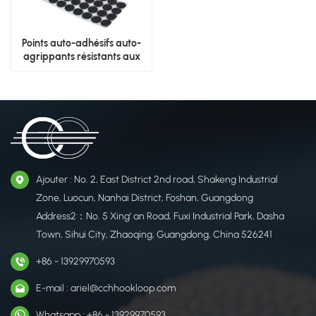
Points auto-adhésifs auto-
agrippants résistants aux
hautes températures
Ajouter : No. 2, East District 2nd road, Shakeng Industrial
Zone, Luocun, Nanhai District, Foshan, Guangdong
Address2：No. 5 Xing' an Road, Fuxi Industrial Park, Dasha
Town, Sihui City, Zhaoqing, Guangdong, China 526241
+86 - 13929970593
E-mail : ariel@cchhookloop.com
Whatsapp : +86 - 13929970593