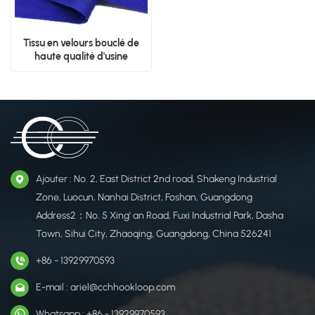
Tissu en velours bouclé de
haute qualité d'usine
Ajouter : No. 2, East District 2nd road, Shakeng Industrial
Zone, Luocun, Nanhai District, Foshan, Guangdong
Address2：No. 5 Xing' an Road, Fuxi Industrial Park, Dasha
Town, Sihui City, Zhaoqing, Guangdong, China 526241
+86 - 13929970593
E-mail : ariel@cchhookloop.com
Whatsapp : +86 - 13929970593