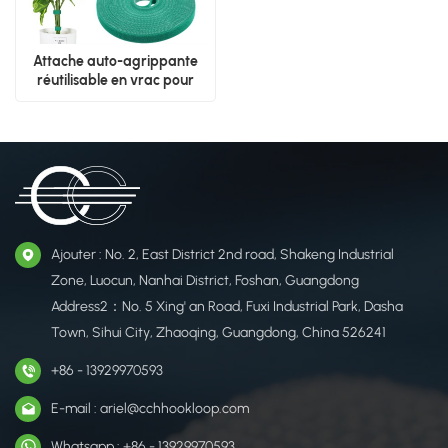
Attache auto-agrippante
réutilisable en vrac pour
plantes
Ajouter : No. 2, East District 2nd road, Shakeng Industrial
Zone, Luocun, Nanhai District, Foshan, Guangdong
Address2：No. 5 Xing' an Road, Fuxi Industrial Park, Dasha
Town, Sihui City, Zhaoqing, Guangdong, China 526241
+86 - 13929970593
E-mail : ariel@cchhookloop.com
Whatsapp : +86 - 13929970593