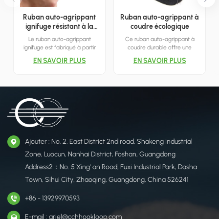
Ruban auto-agrippant
Ruban auto-agrippant à
ignifuge résistant à la
coudre écologique
chaleur
Le ruban auto-agrippant
Ce ruban auto-agrippant à
ignifuge est fabriqué à partir
coudre durable offre une
d'un matériau en nylon
solution de fermeture solide et
EN SAVOIR PLUS
EN SAVOIR PLUS
spécialement traité pour
réutilisable, offrant une
garantir la résistance aux
alternative polyvalente aux
flammes.
fermetures à glissière et aux
boutons pour diverses
applications.
Ajouter : No. 2, East District 2nd road, Shakeng Industrial
Zone, Luocun, Nanhai District, Foshan, Guangdong
Address2：No. 5 Xing' an Road, Fuxi Industrial Park, Dasha
Town, Sihui City, Zhaoqing, Guangdong, China 526241
+86 - 13929970593
E-mail : ariel@cchhookloop.com